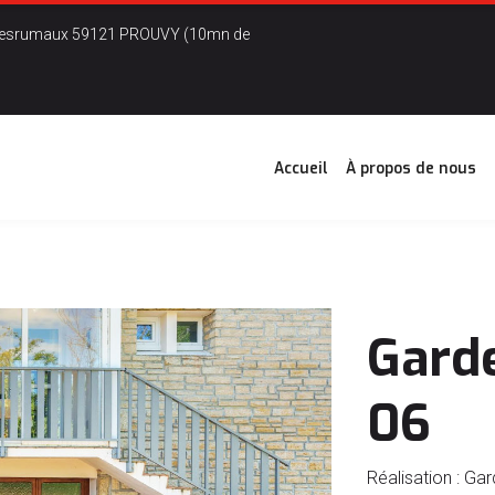
ha Desrumaux 59121 PROUVY (10mn de
Accueil
À propos de nous
Gard
06
Réalisation : G