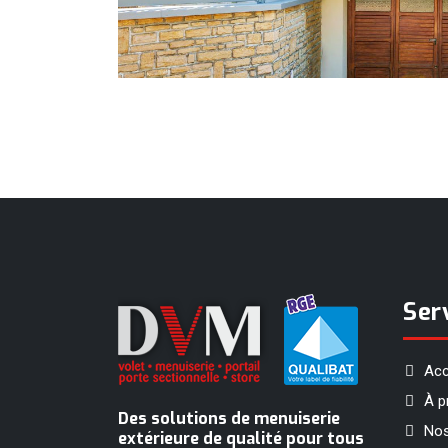
Ser
Acc
À p
Des solutions de menuiserie
No
extérieure de qualité pour tous